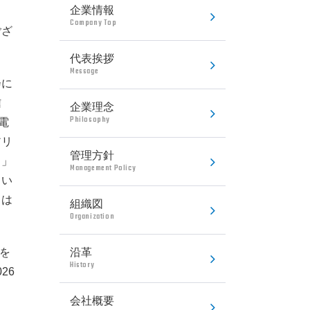
企業情報
Company Top
ござ
代表挨拶
るSankoSTB
Message
会に
信
企業理念
Philosophy
電
アリ
管理方針
り」
Management Policy
まい
とは
組織図
Organization
社を
沿革
History
26
会社概要