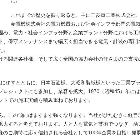
た。
これまでの歴史を振り返ると、主に三菱重工業株式会社
菱電機株式会社の電力機器および社会インフラ部門の電
固め、電力・社会インフラ分野と産業プラント分野における工
ト、保守メンテナンスまで幅広く担当できる電気・計装の専門
た。
ける関連各社様、そして広く全国の協力会社の皆さまのご支援
この地に移すとともに、日本石油様、大昭和製紙様といった工業プ
ロジェクトにも参加し、業容を拡大。1970（昭和45）年に
ントでの施工実績を積み重ねております。
ん。この傾向はますます強くなります。当社がひたむきに経営
拡大すると考えております。人と人を電気と技術でつなぎ、活
様のご期待に応え信頼される会社として100年企業を目指し発