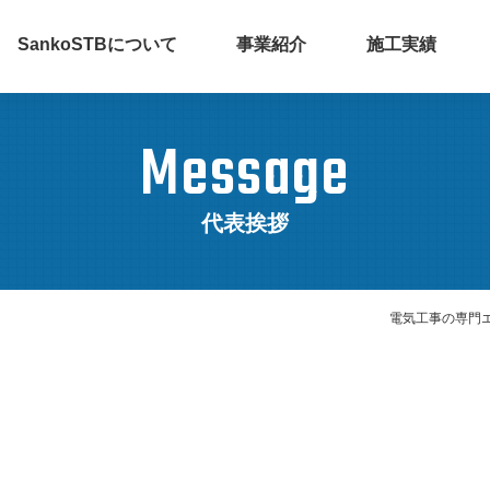
SankoSTBについて
事業紹介
施工実績
Message
火力発電設備
受変電設備
代表挨拶
代表挨拶
企業理念
代表メッセージ
数字で見るSankoSTB
施工
交通インフラ
データ
設備
センター設備
電気工事の専門エ
紙パルプ･石油
食品工場設備
プラント設備
組織図
沿革
社員紹介
人材育成
教育制度