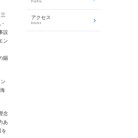
Profile
、三
アクセス
Access
気・
事設
エン
の賜
ラン
は海
理念
力あ
展を