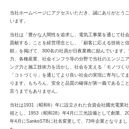
当社ホームページにアクセスいただき、誠にありがとう
います。
福利厚生
インターンシップ
動画で見
当社は「豊かな人間性を追求し、電気工事業を通じて社
貢献する」ことを経営理念とし、「顧客に応える技術と
頼」を掲げて、300名の社員が日夜業務に励んでいます。
力、各種産業、社会インフラ等の分野で当社のエンジニ
ング力と施工技術力を活かし、社会を支える「モノづく
「コトづくり」を通じてより良い社会の実現に寄与して
ります。もちろん、安全と品質の確保が第一義であるこ
言うまでもありません。
当社は1931（昭和6）年に設立された合資会社國光電業
祖とし、1953（昭和28）年4月に三光設備として創業、20
年4月にSankoSTBに社名変更して、73年企業となりまし