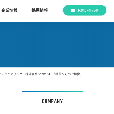
企業情報
採用情報
お問い合わせ
再生可能
上下水道設備
エネルギー設備
管理方針
国家資格取得者
管理のお仕事
選考フロー・募集要項
官公庁･ビル
大型映像設備
設備
ンジニアリング・株式会社SankoSTB『社長からのご挨拶』
海外事業
会社概要
アクセス
COMPANY
･資格取得制度
よくあるご質問