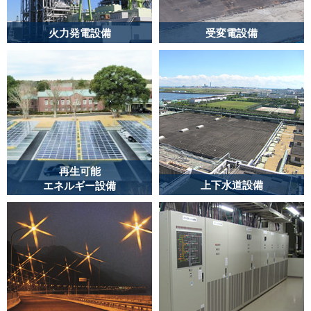
火力発電設備
受変電設備
電力会社及び独立系発
変電所の変圧器、GIS、
電事業者（IPP)等の発電
制御設備等の電機品据
設備の設計・施工管理
付・配線工事の計画・
を行っております。
設計・施工管理を行っ
ております。
VIEW MORE
VIEW MORE
再生可能
上下水道設備
エネルギー設備
生活基盤を支える設備
自然エネルギーを利用
である水処理施設の諸
した発電施設の電機品
設備の電気工事の施工
据付・配線工事を行っ
管理を行っています。
ています。
VIEW MORE
VIEW MORE