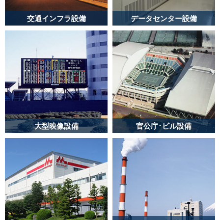
交通インフラ設備
データセンター設備
交通インフラにおける
金融施設、通信事業会
電気設備の工事施工を
社データセンター向け
行っています。
無停電電源設備の工事
施工を行っておりま
VIEW MORE
す。
VIEW MORE
大型映像設備
官公庁･ビル設備
公共交通機関やスタジ
官公庁設備において、
アムなどで情報発信や
防衛省等を中心に多種
臨場感を演出する大型
多様な施工実績があり
映像情報設備の設置工
ます。
事を行っております。
VIEW MORE