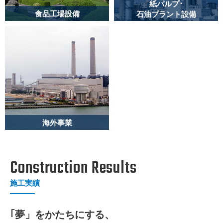
VIEW MORE
紙パルプ･
食品工場設備
石油プラント設備
受配電設備から、動力
紙パルプ工場や石油プ
設備、照明設備、更に
ラントの生産を支える
は生産設備に至るまで
プラント設備工事を行
一貫して工事施工を行
っています。
っています。
VIEW MORE
VIEW MORE
海外事業
香港・マカオ地区に於
ける電力関係、交通関
Construction Results
係、公共関係等の工事
設計・工事施工を行っ
施工実績
ています。
｢夢」をかたちにする、
VIEW MORE