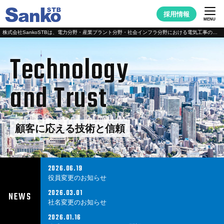
採用情報
MENU
株式会社SankoSTBは、電力分野・産業プラント分野・社会インフラ分野における電気工事の専門エンジニアリング企業です｡
Technology
and Trust
顧客に応える技術と信頼
2026.06.19
役員変更のお知らせ
2026.03.01
NEWS
社名変更のお知らせ
2026.01.16